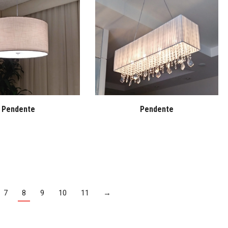
Pendente
Pendente
7
8
9
10
11
→