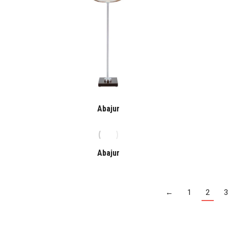
Abajur
Abajur
←
1
2
3