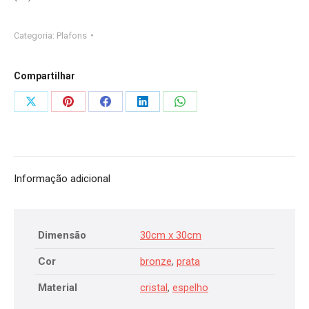
Categoria:
Plafons
Compartilhar
Compartilhar
Compartilhar
Compartilhar
Compartilhar
Compartilhar
isto
isto
isto
isto
isto
Informação adicional
Dimensão
30cm x 30cm
Cor
bronze
,
prata
Material
cristal
,
espelho