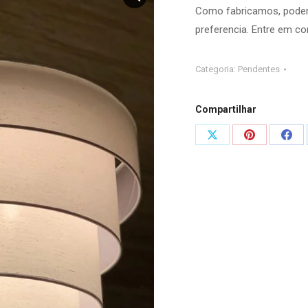
Como fabricamos, podem
preferencia. Entre em c
Categoria:
Pendentes
Compartilhar
Compartilhar
Compartilha
Comp
isto
isto
isto