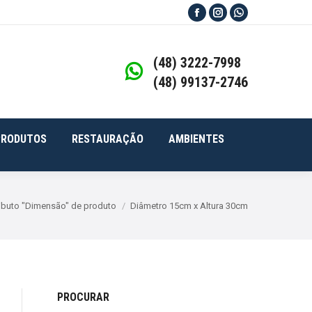
TODOS OS PRODUTOS
RESTAURAÇÃO
Facebook
Instagram
Whatsapp
page
page
page
Buscar
opens
opens
opens
(48) 3222-7998
AMBIENTES
in
in
in
(48) 99137-2746
new
new
new
window
window
window
PRODUTOS
RESTAURAÇÃO
AMBIENTES
aqui:
ibuto "Dimensão" de produto
Diâmetro 15cm x Altura 30cm
PROCURAR