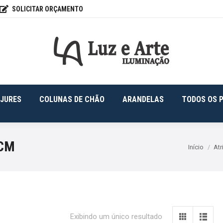
SOLICITAR ORÇAMENTO
FONS
ABAJURES
COLUNAS DE CHÃO
ARANDELAS
JURES
COLUNAS DE CHÃO
ARANDELAS
TODOS OS 
0CM
Você está 
Início
Atr
Exibindo um único resultado