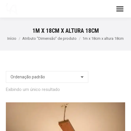
1M X 18CM X ALTURA 18CM
Você está aqui:
Início
Atributo "Dimensão" de produto
1m x 18cm x altura 18cm
Exibindo um único resultado