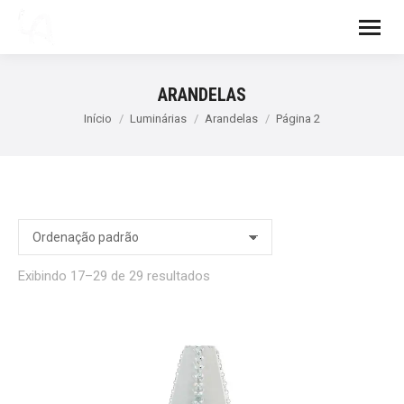
ARANDELAS
Você está aqui:
Início
Luminárias
Arandelas
Página 2
Exibindo 17–29 de 29 resultados